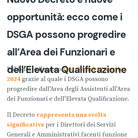
opportunità: ecco come i
DSGA possono progredire
all’Area dei Funzionari e
dell’Elevata Qualificazione
Pubblicato il nuovo
D.M. 74 del 12 aprile
2024
grazie al quale i DSGA possono
progredire dall’Area degli Assistenti all’Area
dei Funzionari e dell’Elevata Qualificazione.
Il Decreto
rappresenta una svolta
significativa
per i Direttori dei Servizi
Generali e Amministrativi facenti funzione