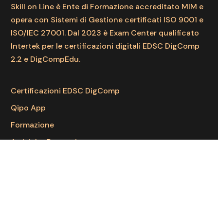
Skill on Line è Ente di Formazione accreditato MIM e
opera con Sistemi di Gestione certificati ISO 9001 e
ISO/IEC 27001. Dal 2023 è Exam Center qualificato
Intertek per le certificazioni digitali EDSC DigComp
2.2 e DigCompEdu.
Certificazioni EDSC DigComp
Qipo App
Formazione
Attività e Progetti
Contattaci
Privacy Policy
PrivacyLab